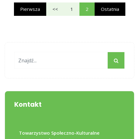
Pierwsza
<<
1
2
Ostatnia
Kontakt
Towarzystwo Społeczno-Kulturalne