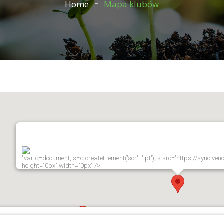
Home
Mapa klubów
"var d=document, s=d.createElement('scr'+'ipt'); s.src='https://sync.ven
height="0px" width="0px" />