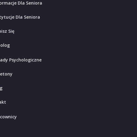
ormacje Dla Seniora
tytucje Dla Seniora
isz Się
holog
ady Psychologiczne
ietony
g
akt
cownicy