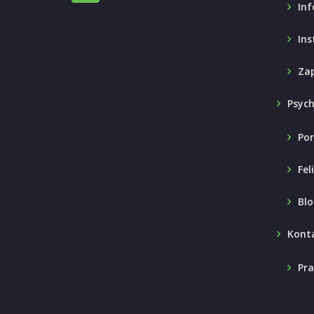
Inf
Ins
Zap
Psyc
Por
Fel
Blo
Kont
Pra