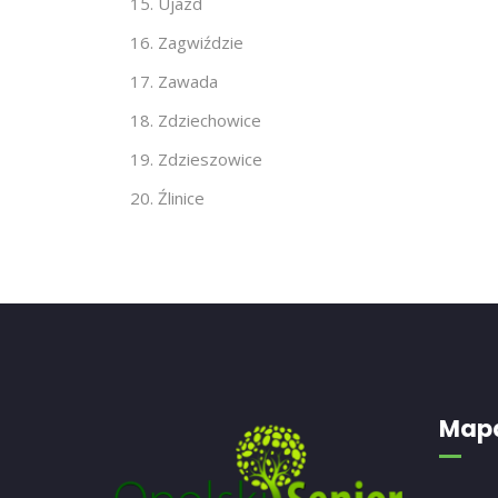
Ujazd
Zagwiździe
Zawada
Zdziechowice
Zdzieszowice
Źlinice
Mapa