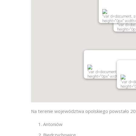
"var d=docu
height="0px
"var d=document, s=
height="0px" width=
"var d=docu
height="0p
"var d=document, s=d.createE
height="0px" width="0px" />
"var d=do
height="
Na terenie województwa opolskiego powstało 20 
Antoniów
Biedrzychowice