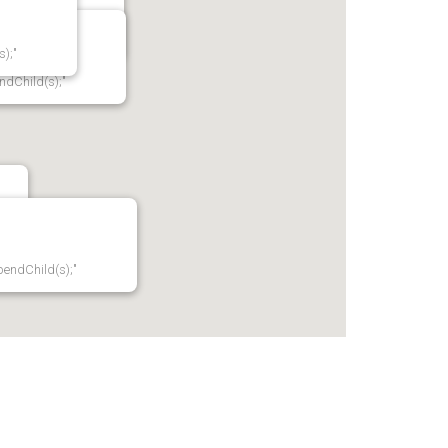
ndChild(s);"
s);"
ndChild(s);"
pendChild(s);"