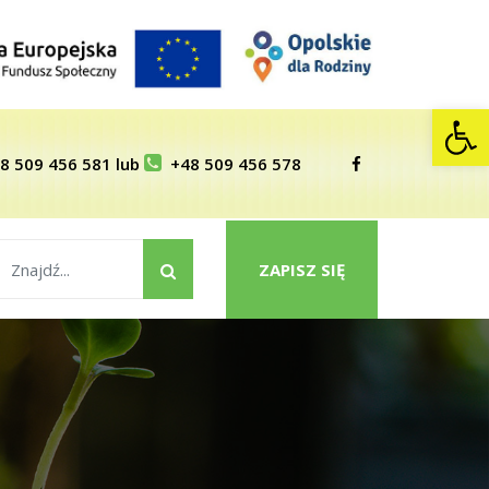
Op
8 509 456 581
lub
+48 509 456 578
ZAPISZ SIĘ