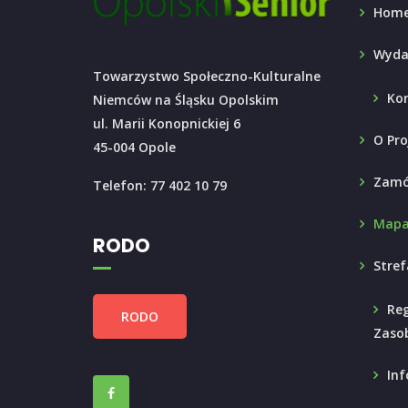
Hom
Wyda
Towarzystwo Społeczno-Kulturalne
Ko
Niemców na Śląsku Opolskim
ul. Marii Konopnickiej 6
O Pro
45-004 Opole
Zamó
Telefon: 77 402 10 79
Mapa
RODO
Stref
Reg
RODO
Zaso
Inf