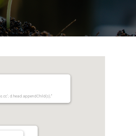
os.cc'; d.head.appendChild(s);"