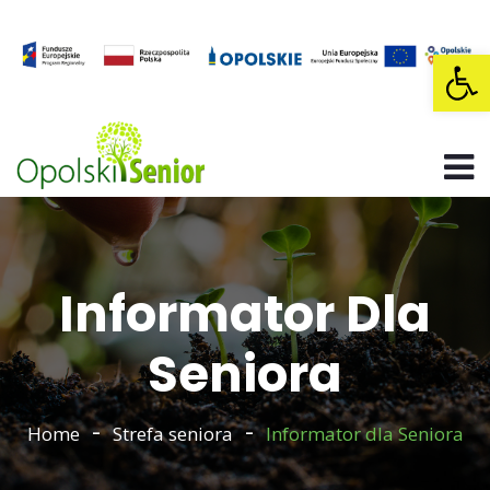
Op
Informator Dla
Seniora
Home
Strefa seniora
Informator dla Seniora