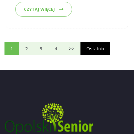
CZYTAJ WIĘCEJ
1
2
3
4
>>
Ostatnia