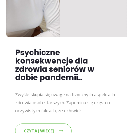
Psychiczne
konsekwencje dla
zdrowia seniorów w
dobie pandemii..
Zwykle skupia się uwagę na fizycznych aspektach
zdrowia osób starszych. Zapomina się często o
oczywistych faktach, że człowiek
CZYTAJ WIĘCEJ