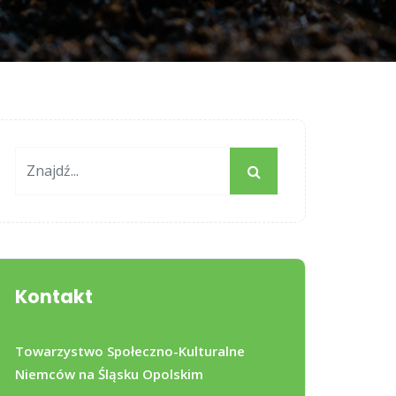
Kontakt
Towarzystwo Społeczno-Kulturalne
Niemców na Śląsku Opolskim