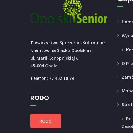
Hom
Wyda
Towarzystwo Społeczno-Kulturalne
Ko
Niemców na Śląsku Opolskim
ul. Marii Konopnickiej 6
O Pro
45-004 Opole
Zamó
Telefon: 77 402 10 79
Mapa
RODO
Stref
Reg
RODO
Zaso