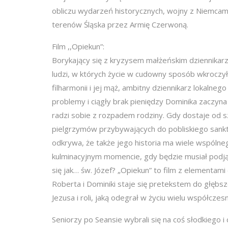
obliczu wydarzeń historycznych, wojny z Niemcami
terenów Śląska przez Armię Czerwoną.
Film ,,Opiekun”:
Borykający się z kryzysem małżeńskim dziennikarz
ludzi, w których życie w cudowny sposób wkroczył
filharmonii i jej mąż, ambitny dziennikarz lokalne
problemy i ciągły brak pieniędzy Dominika zaczy
radzi sobie z rozpadem rodziny. Gdy dostaje od s
pielgrzymów przybywających do pobliskiego sanktu
odkrywa, że także jego historia ma wiele wspóln
kulminacyjnym momencie, gdy będzie musiał podją
się jak… św. Józef? „Opiekun” to film z elementam
Roberta i Dominiki staje się pretekstem do głębs
Jezusa i roli, jaką odegrał w życiu wielu współczesn
Seniorzy po Seansie wybrali się na coś słodkiego 