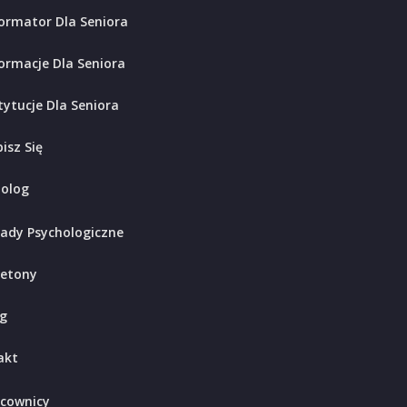
ormator Dla Seniora
ormacje Dla Seniora
tytucje Dla Seniora
isz Się
holog
ady Psychologiczne
ietony
g
akt
cownicy