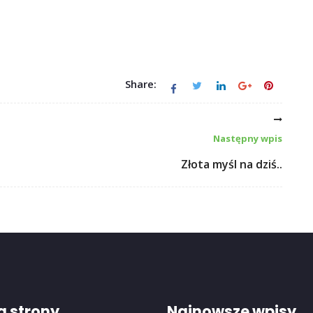
Share:
Następny wpis
Złota myśl na dziś..
 strony
Najnowsze wpisy