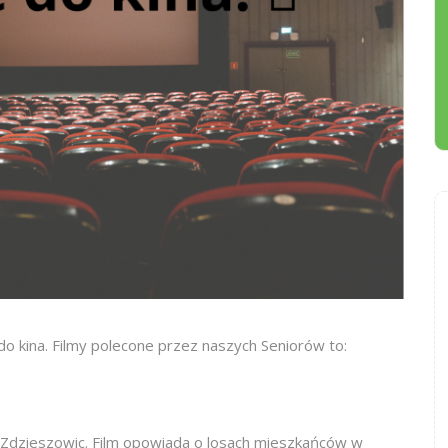
do kina. Filmy polecone przez naszych Seniorów to:
ie Zdzieszowic. Film opowiada o losach mieszkańców w