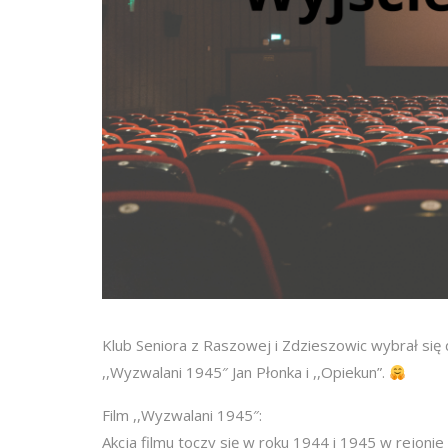
Klub Seniora z Raszowej i Zdzieszowic wybrał się 
,,Wyzwalani 1945″ Jan Płonka i ,,Opiekun”.
Film ,,Wyzwalani 1945″:
Akcja filmu toczy się w roku 1944 i 1945 w rejon