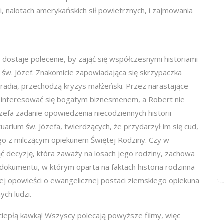
, nalotach amerykańskich sił powietrznych, i zajmowania
 dostaje polecenie, by zająć się współczesnymi historiami
 św. Józef. Znakomicie zapowiadająca się skrzypaczka
go radia, przechodzą kryzys małżeński. Przez narastające
na interesować się bogatym biznesmenem, a Robert nie
zefa zadanie opowiedzenia niecodziennych historii
arium św. Józefa, twierdzących, że przydarzył im się cud,
ego z milczącym opiekunem Świętej Rodziny. Czy w
ć decyzję, która zaważy na losach jego rodziny, zachowa
i dokumentu, w którym oparta na faktach historia rodzinna
zej opowieści o ewangelicznej postaci ziemskiego opiekuna
ych ludzi.
i ciepłą kawką! Wszyscy polecają powyższe filmy, więc