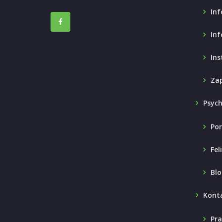
Inf
Inf
Ins
Zap
Psyc
Por
Fel
Blo
Kont
Pra