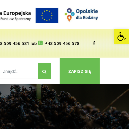
Op
8 509 456 581
lub
+48 509 456 578
ZAPISZ SIĘ