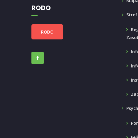
Mapa
RODO
Stref
Reg
RODO
Zaso
Inf
Inf
Ins
Zap
Psyc
Por
Fel