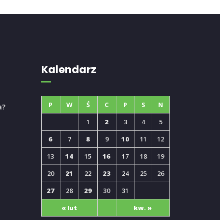
Kalendarz
P
W
Ś
C
P
S
N
a?
1
2
3
4
5
6
7
8
9
10
11
12
13
14
15
16
17
18
19
20
21
22
23
24
25
26
27
28
29
30
31
« lut
kw. »