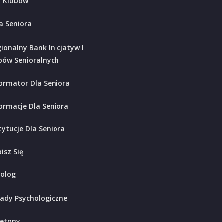
 Klubów
a Seniora
ionalny Bank Inicjatyw I
bów Senioralnych
ormator Dla Seniora
ormacje Dla Seniora
tytucje Dla Seniora
isz Się
holog
ady Psychologiczne
ietony