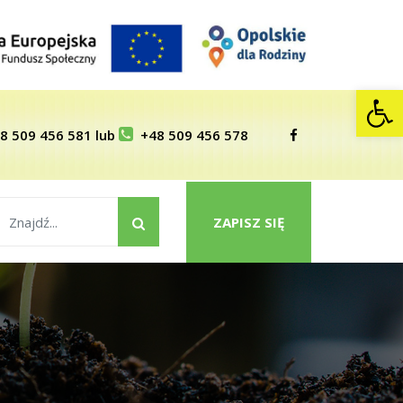
Op
8 509 456 581
lub
+48 509 456 578
ZAPISZ SIĘ