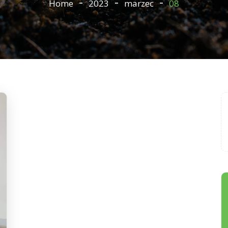
Home
2023
marzec
08