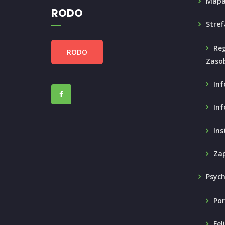
Mapa
RODO
Stref
Reg
RODO
Zaso
Inf
Inf
Ins
Zap
Psyc
Por
Fel