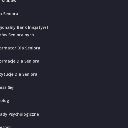
 Klubów
a Seniora
ionalny Bank Inicjatyw I
bów Senioralnych
ormator Dla Seniora
ormacje Dla Seniora
tytucje Dla Seniora
isz Się
holog
ady Psychologiczne
ietony