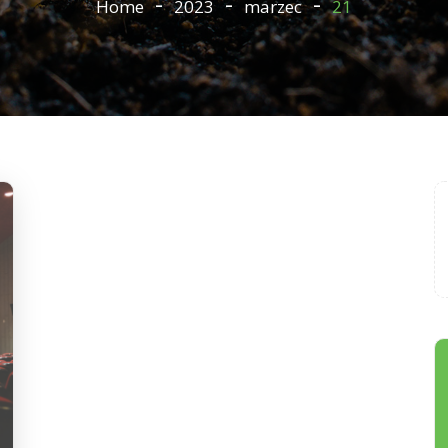
Home
2023
marzec
21