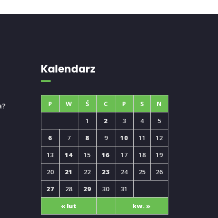
Kalendarz
P
W
Ś
C
P
S
N
a?
1
2
3
4
5
6
7
8
9
10
11
12
13
14
15
16
17
18
19
20
21
22
23
24
25
26
27
28
29
30
31
« lut
kw. »