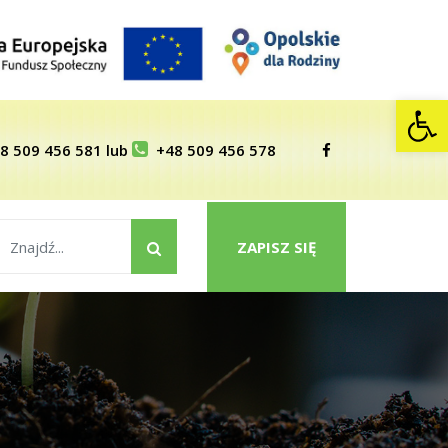
Op
8 509 456 581
lub
+48 509 456 578
ZAPISZ SIĘ