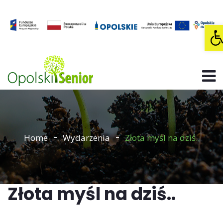
O
Home
Wydarzenia
Złota myśl na dziś..
Złota myśl na dziś..