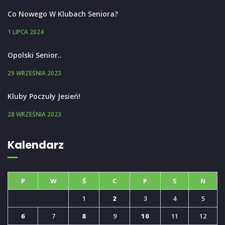
Co Nowego W Klubach Seniora?
1 LIPCA 2024
Opolski Senior..
29 WRZEŚNIA 2023
Kluby Poczuły Jesień!
28 WRZEŚNIA 2023
Kalendarz
P
W
Ś
C
P
S
N
1
2
3
4
5
6
7
8
9
10
11
12