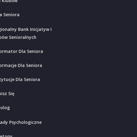
 Klubów
a Seniora
ionalny Bank Inicjatyw I
bów Senioralnych
ormator Dla Seniora
ormacje Dla Seniora
tytucje Dla Seniora
isz Się
holog
ady Psychologiczne
ietony