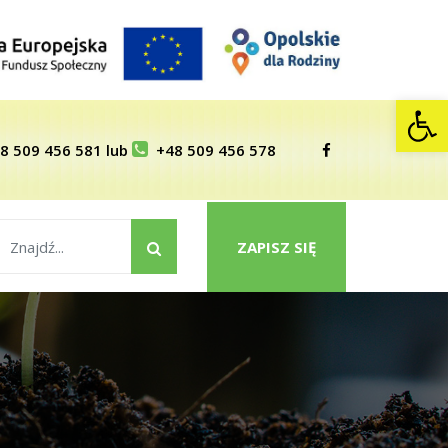
Op
8 509 456 581
lub
+48 509 456 578
ZAPISZ SIĘ