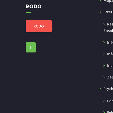
Mapa
RODO
Stref
Reg
RODO
Zaso
Inf
Inf
Ins
Zap
Psyc
Por
Fel