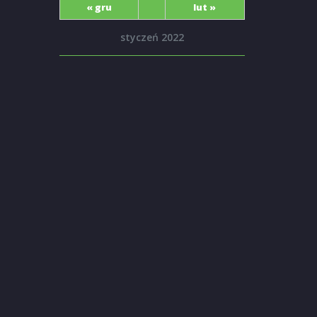
« gru
lut »
styczeń 2022