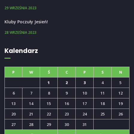
29 WRZEŚNIA 2023
Kluby Poczuły Jesień!
28 WRZEŚNIA 2023
Kalendarz
P
W
Ś
C
P
S
N
1
2
3
4
5
6
7
8
9
10
11
12
13
14
15
16
17
18
19
20
21
22
23
24
25
26
27
28
29
30
31