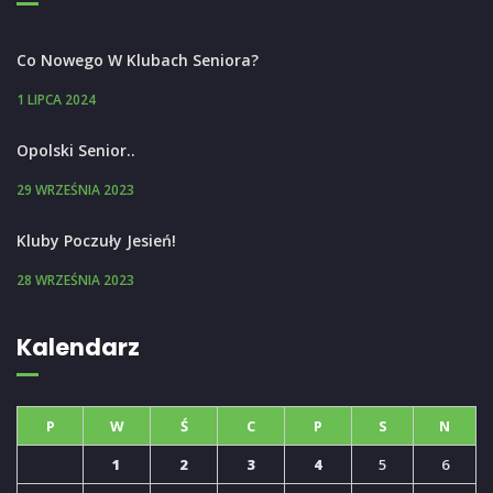
Co Nowego W Klubach Seniora?
1 LIPCA 2024
Opolski Senior..
29 WRZEŚNIA 2023
Kluby Poczuły Jesień!
28 WRZEŚNIA 2023
Kalendarz
P
W
Ś
C
P
S
N
1
2
3
4
5
6