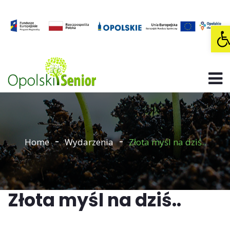
O
Home
Wydarzenia
Złota myśl na dziś..
Złota myśl na dziś..