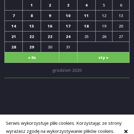
1
2
3
4
5
6
7
8
9
10
11
12
13
14
15
16
17
18
19
20
21
22
23
24
25
26
27
28
29
30
31
« lis
sty »
grudzień 2020
Serwis wykorzystuje pliki cookies. Korzystając ze strony
wyrażasz zgodę na wykorzystywanie plików cookies.
Copyrights © 2019
Opolski Senior
. Powered by
adapt-systems