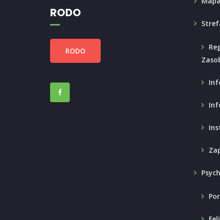
Mapa
RODO
Stref
Reg
RODO
Zaso
Inf
Inf
Ins
Zap
Psyc
Por
Fel