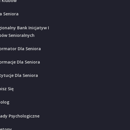
 Klubów
a Seniora
ionalny Bank Inicjatyw I
bów Senioralnych
ormator Dla Seniora
ormacje Dla Seniora
tytucje Dla Seniora
isz Się
holog
ady Psychologiczne
ietony