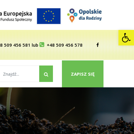
Op
8 509 456 581
lub
+48 509 456 578
ZAPISZ SIĘ