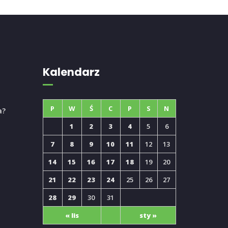
Kalendarz
P
W
Ś
C
P
S
N
a?
1
2
3
4
5
6
7
8
9
10
11
12
13
14
15
16
17
18
19
20
21
22
23
24
25
26
27
28
29
30
31
« lis
sty »