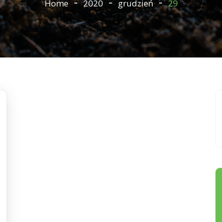
Home
2020
grudzień
29