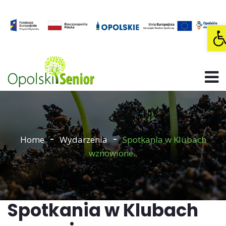
O
Home
Wydarzenia
Spotkania w Klubach
wznowione..
Spotkania w Klubach