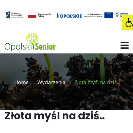
O
Home
Wydarzenia
Złota myśl na dziś..
Złota myśl na dziś..