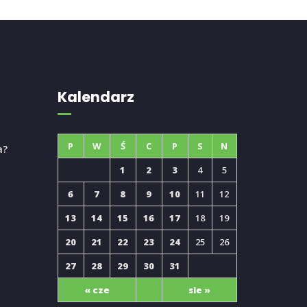
Kalendarz
P
W
Ś
C
P
S
N
a?
1
2
3
4
5
6
7
8
9
10
11
12
13
14
15
16
17
18
19
20
21
22
23
24
25
26
27
28
29
30
31
« cze
sie »