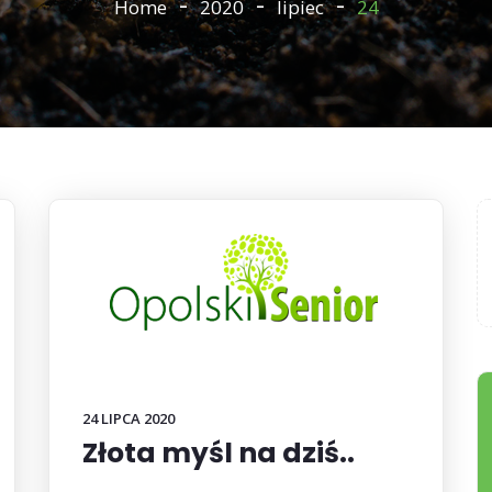
Home
2020
lipiec
24
24 LIPCA 2020
Złota myśl na dziś..