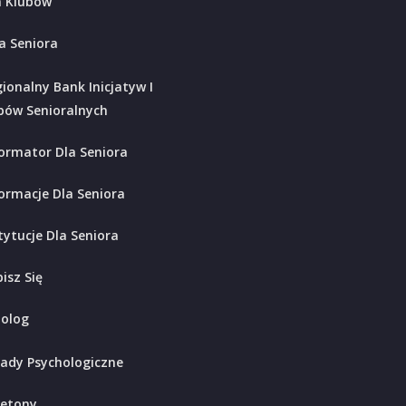
 Klubów
a Seniora
ionalny Bank Inicjatyw I
bów Senioralnych
ormator Dla Seniora
ormacje Dla Seniora
tytucje Dla Seniora
isz Się
holog
ady Psychologiczne
ietony