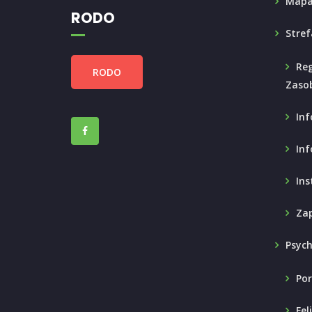
Mapa
RODO
Stref
Reg
RODO
Zaso
Inf
Inf
Ins
Zap
Psyc
Por
Fel