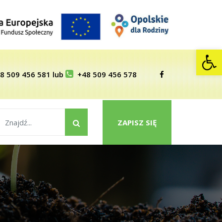
Op
8 509 456 581
lub
+48 509 456 578
ZAPISZ SIĘ