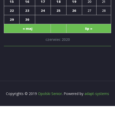
15
16
17
18
19
20
21
22
23
24
25
26
27
28
29
30
« maj
lip »
czerwiec 2020
Copyrights © 2019
Opolski Senior
. Powered by
adapt-systems