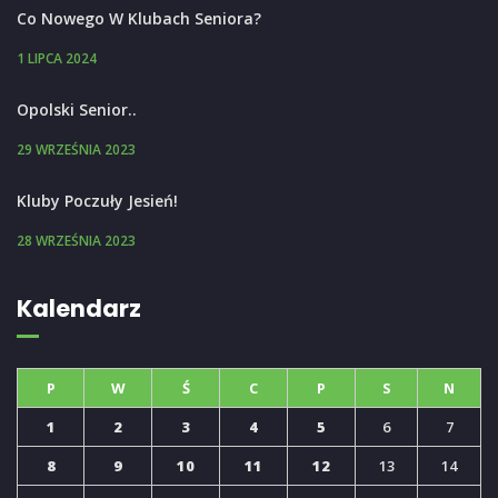
Co Nowego W Klubach Seniora?
1 LIPCA 2024
Opolski Senior..
29 WRZEŚNIA 2023
Kluby Poczuły Jesień!
28 WRZEŚNIA 2023
Kalendarz
P
W
Ś
C
P
S
N
1
2
3
4
5
6
7
8
9
10
11
12
13
14