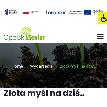
O
Home
Wydarzenia
Złota myśl na dziś..
Złota myśl na dziś..