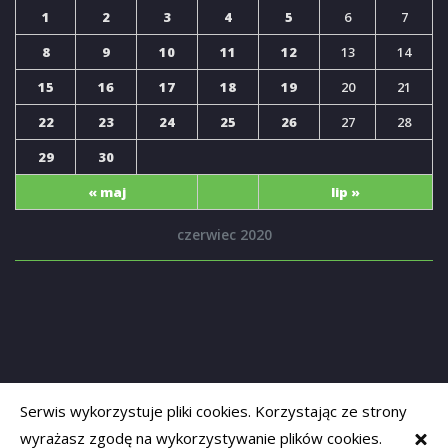
1
2
3
4
5
6
7
8
9
10
11
12
13
14
15
16
17
18
19
20
21
22
23
24
25
26
27
28
29
30
« maj
lip »
czerwiec 2020
Serwis wykorzystuje pliki cookies. Korzystając ze strony
wyrażasz zgodę na wykorzystywanie plików cookies.
Copyrights © 2019
Opolski Senior
. Powered by
adapt-systems