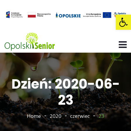
Op
Dzień: 2020-06-
23
Home
2020
czerwiec
23