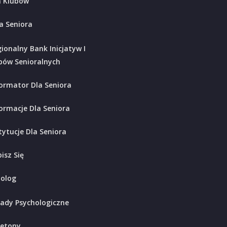
 Klubów
a Seniora
ionalny Bank Inicjatyw I
bów Senioralnych
ormator Dla Seniora
ormacje Dla Seniora
tytucje Dla Seniora
isz Się
holog
ady Psychologiczne
ietony