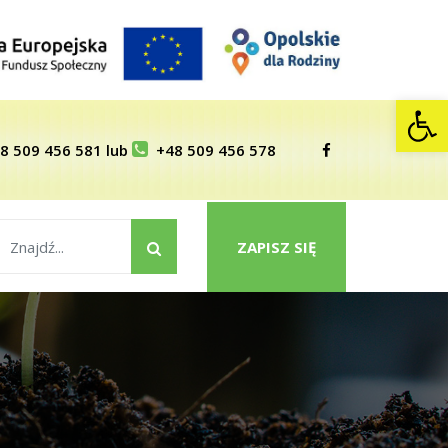
Op
8 509 456 581
lub
+48 509 456 578
ZAPISZ SIĘ