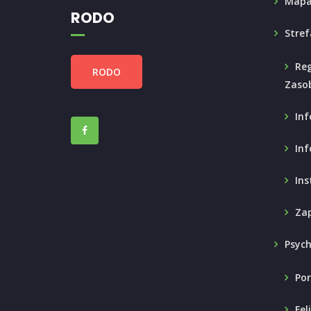
Mapa
RODO
Stref
Reg
RODO
Zaso
Inf
Inf
Ins
Zap
Psyc
Por
Fel