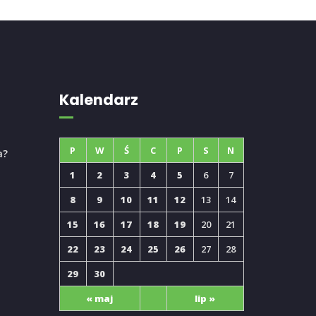
Kalendarz
P
W
Ś
C
P
S
N
a?
1
2
3
4
5
6
7
8
9
10
11
12
13
14
15
16
17
18
19
20
21
22
23
24
25
26
27
28
29
30
« maj
lip »