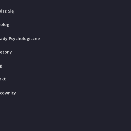
isz Się
holog
ady Psychologiczne
ietony
g
akt
cownicy