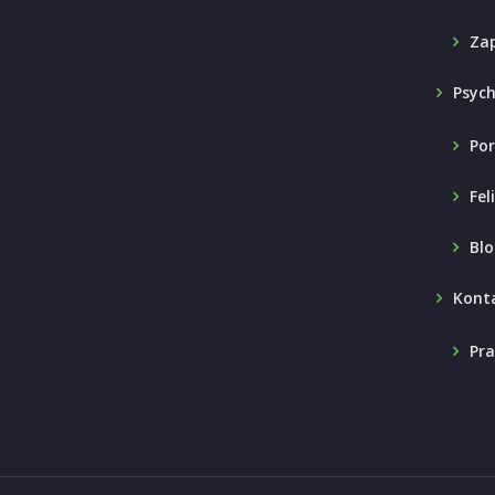
Zap
Psyc
Por
Fel
Blo
Kont
Pra