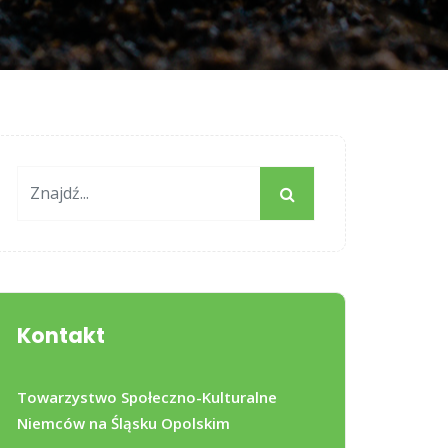
Kontakt
Towarzystwo Społeczno-Kulturalne
Niemców na Śląsku Opolskim