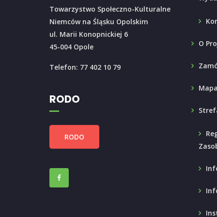
Towarzystwo Społeczno-Kulturalne
Ko
Niemców na Śląsku Opolskim
ul. Marii Konopnickiej 6
O Pro
45-004 Opole
Zamó
Telefon: 77 402 10 79
Mapa
RODO
Stref
Reg
RODO
Zaso
Inf
Inf
Ins