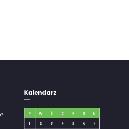
Kalendarz
P
W
Ś
C
P
S
N
a?
1
2
3
4
5
6
7