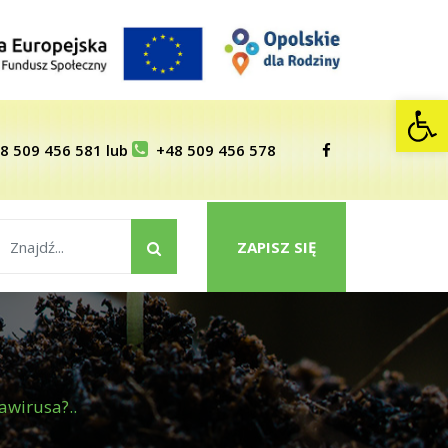
Op
8 509 456 581
lub
+48 509 456 578
ZAPISZ SIĘ
awirusa?..