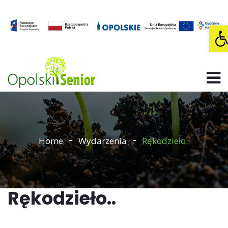
O
Home
Wydarzenia
Rękodzieło..
Rękodzieło..