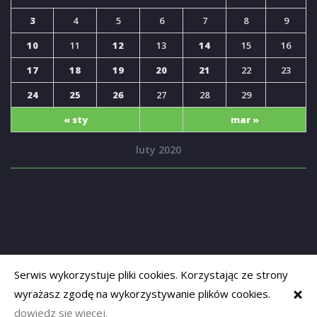
3
4
5
6
7
8
9
10
11
12
13
14
15
16
17
18
19
20
21
22
23
24
25
26
27
28
29
« sty
mar »
luty 2020
Serwis wykorzystuje pliki cookies. Korzystając ze strony
wyrażasz zgodę na wykorzystywanie plików cookies.
Copyrights © 2019
Opolski Senior
. Powered by
adapt-systems
dowiedz się więcej.