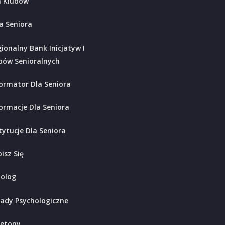
 Klubów
a Seniora
ionalny Bank Inicjatyw I
bów Senioralnych
ormator Dla Seniora
ormacje Dla Seniora
tytucje Dla Seniora
isz Się
holog
ady Psychologiczne
ietony