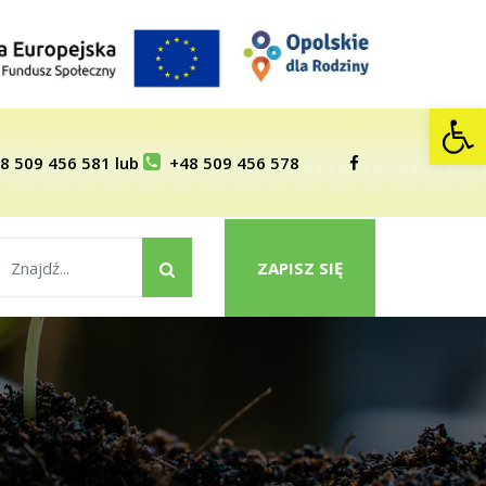
Op
8 509 456 581
lub
+48 509 456 578
ZAPISZ SIĘ