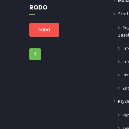
Mapa
RODO
Stref
Reg
RODO
Zaso
Inf
Inf
Ins
Zap
Psyc
Por
Fel