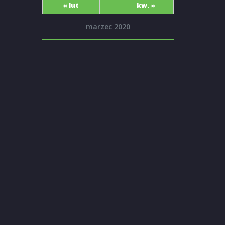
« lut
kw. »
marzec 2020