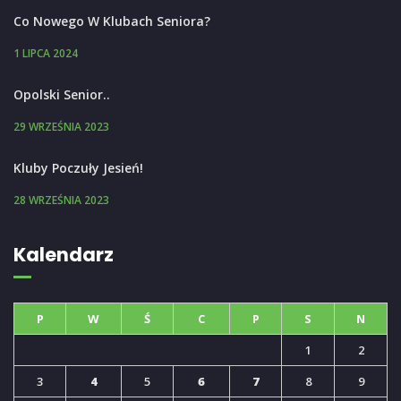
Co Nowego W Klubach Seniora?
1 LIPCA 2024
Opolski Senior..
29 WRZEŚNIA 2023
Kluby Poczuły Jesień!
28 WRZEŚNIA 2023
Kalendarz
P
W
Ś
C
P
S
N
1
2
3
4
5
6
7
8
9