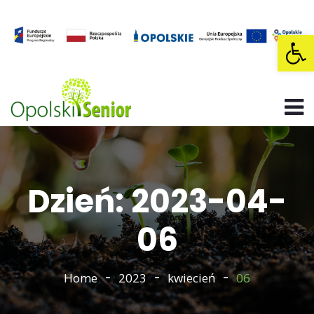
Op
Dzień: 2023-04-
06
Home
2023
kwiecień
06