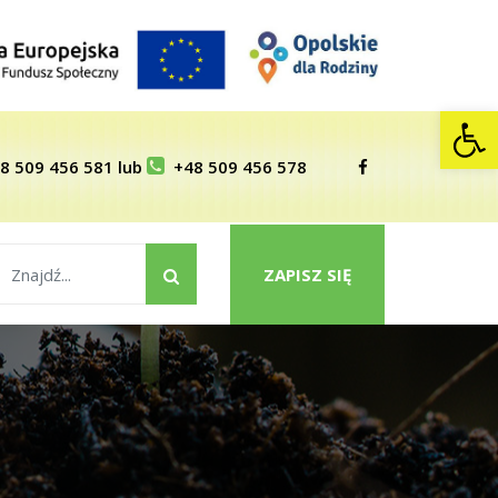
Op
8 509 456 581
lub
+48 509 456 578
ZAPISZ SIĘ