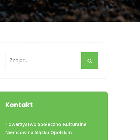
Kontakt
Towarzystwo Społeczno-Kulturalne
Niemców na Śląsku Opolskim