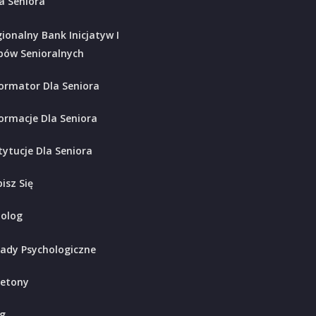
a Seniora
ionalny Bank Inicjatyw I
bów Senioralnych
ormator Dla Seniora
ormacje Dla Seniora
tytucje Dla Seniora
isz Się
holog
ady Psychologiczne
ietony
g