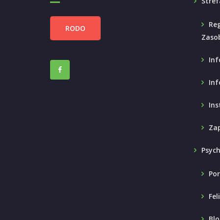
Stref
Reg
RODO
Zaso
Inf
Inf
Ins
Zap
Psyc
Por
Fel
Blo