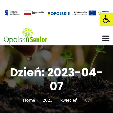
Op
Dzień: 2023-04-
07
Home
2023
kwiecień
07