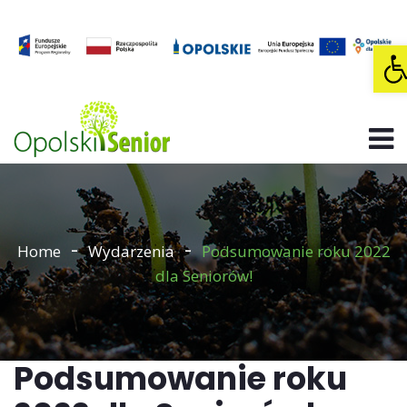
O
Home
Wydarzenia
Podsumowanie roku 2022
dla Seniorów!
Podsumowanie roku