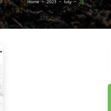
Home
2023
luty
28