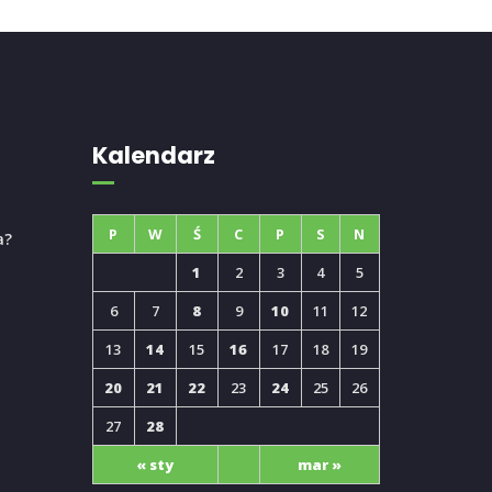
Kalendarz
P
W
Ś
C
P
S
N
a?
1
2
3
4
5
6
7
8
9
10
11
12
13
14
15
16
17
18
19
20
21
22
23
24
25
26
27
28
« sty
mar »