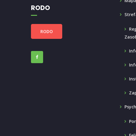
Mapa
RODO
Stref
Reg
RODO
Zaso
Inf
Inf
Ins
Zap
Psyc
Por
Fel