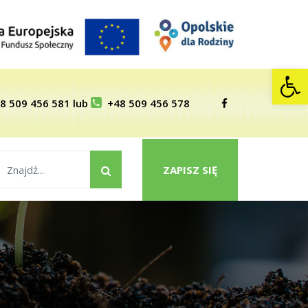
Op
8 509 456 581
lub
+48 509 456 578
ZAPISZ SIĘ