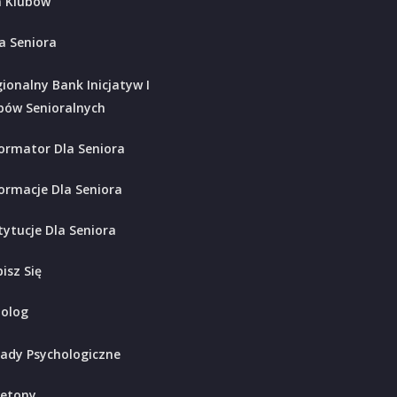
 Klubów
a Seniora
ionalny Bank Inicjatyw I
bów Senioralnych
ormator Dla Seniora
ormacje Dla Seniora
tytucje Dla Seniora
isz Się
holog
ady Psychologiczne
ietony