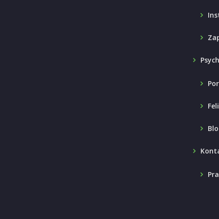
Ins
Zap
Psyc
Por
Fel
Blo
Kont
Pra