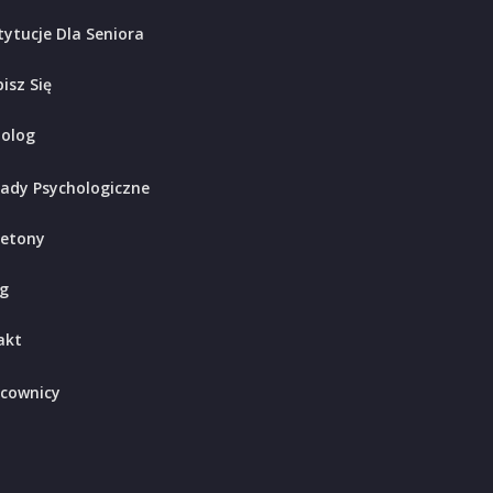
tytucje Dla Seniora
isz Się
holog
ady Psychologiczne
ietony
g
akt
cownicy