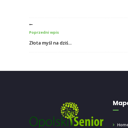
Poprzedni wpis
Złota myśl na dziś...
Mapa
Hom