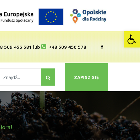
Op
8 509 456 581
lub
+48 509 456 578
ZAPISZ SIĘ
iora!