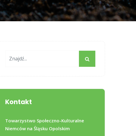
Kontakt
Towarzystwo Społeczno-Kulturalne
Niemców na Śląsku Opolskim