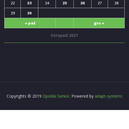
22
23
24
25
26
27
28
29
30
« paź
gru »
listopad 2021
Copyrights © 2019
Opolski Senior
. Powered by
adapt-systems