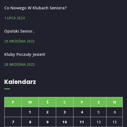
Co Nowego W Klubach Seniora?
1 LIPCA 2024
Opolski Senior..
29 WRZEŚNIA 2023
Kluby Poczuły Jesień!
28 WRZEŚNIA 2023
Kalendarz
P
W
Ś
C
P
S
N
1
2
3
4
5
6
7
8
9
10
11
12
13