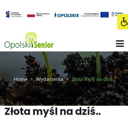
O
Home
Wydarzenia
Złota myśl na dziś..
Złota myśl na dziś..