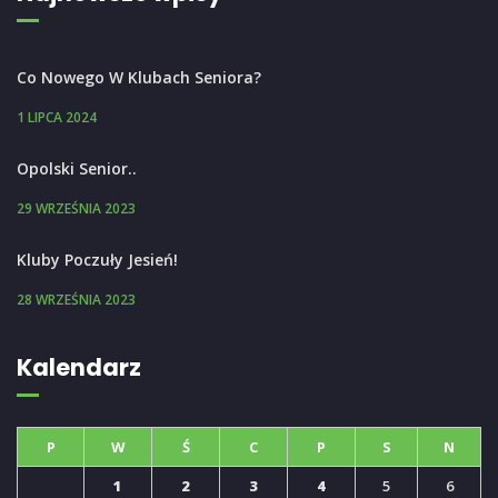
Co Nowego W Klubach Seniora?
1 LIPCA 2024
Opolski Senior..
29 WRZEŚNIA 2023
Kluby Poczuły Jesień!
28 WRZEŚNIA 2023
Kalendarz
P
W
Ś
C
P
S
N
1
2
3
4
5
6