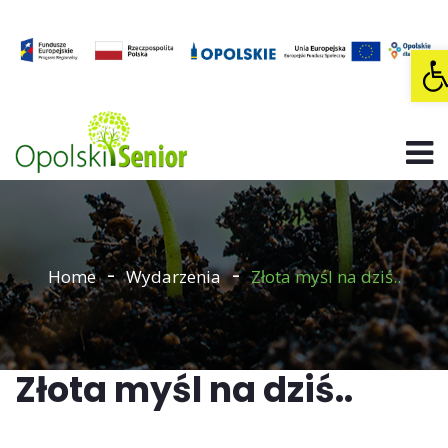
O
Home
Wydarzenia
Złota myśl na dziś..
Złota myśl na dziś..