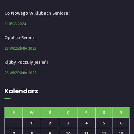
Co Nowego W Klubach Seniora?
1 LIPCA 2024
Opolski Senior..
29 WRZEŚNIA 2023
Kluby Poczuły Jesień!
28 WRZEŚNIA 2023
Kalendarz
P
W
Ś
C
P
S
N
1
2
3
4
5
6
7
8
9
10
11
12
13