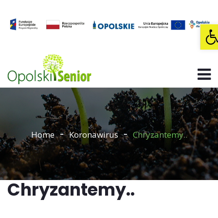
O
Home
Koronawirus
Chryzantemy..
Chryzantemy..