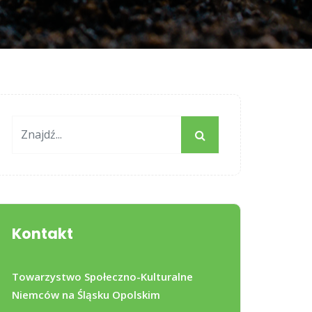
Kontakt
Towarzystwo Społeczno-Kulturalne
Niemców na Śląsku Opolskim