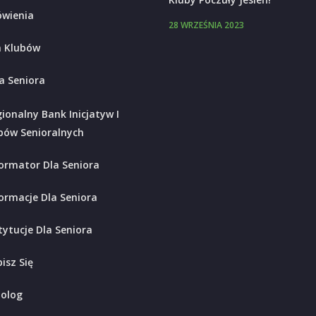
wienia
28 WRZEŚNIA 2023
 Klubów
a Seniora
ionalny Bank Inicjatyw I
bów Senioralnych
ormator Dla Seniora
ormacje Dla Seniora
tytucje Dla Seniora
isz Się
holog