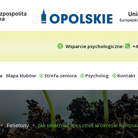
Wsparcie psychologiczne:
+4
a
Mapa klubów
Strefa seniora
Psycholog
Kontakt
Felietony
Jak okiełznać lęk i stres w okresie Korona