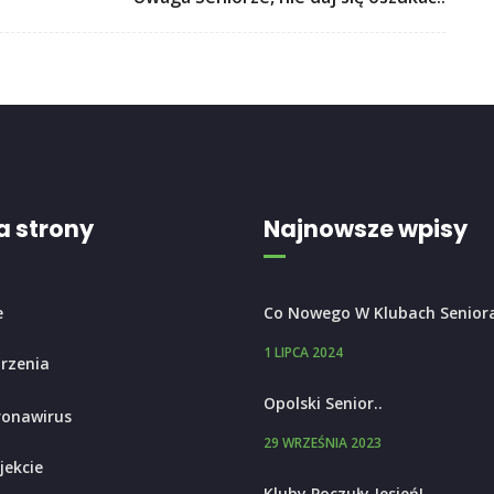
 strony
Najnowsze wpisy
e
Co Nowego W Klubach Senior
1 LIPCA 2024
rzenia
Opolski Senior..
ronawirus
29 WRZEŚNIA 2023
jekcie
Kluby Poczuły Jesień!