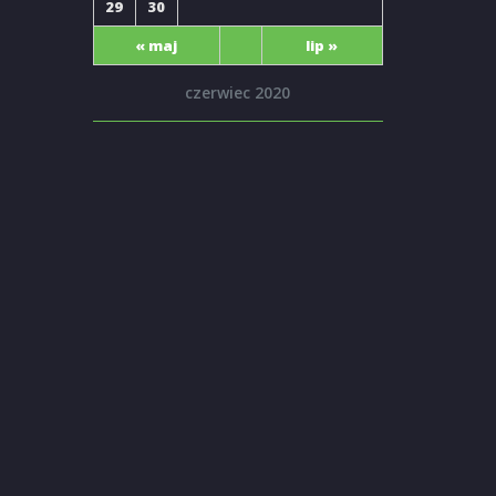
29
30
« maj
lip »
czerwiec 2020