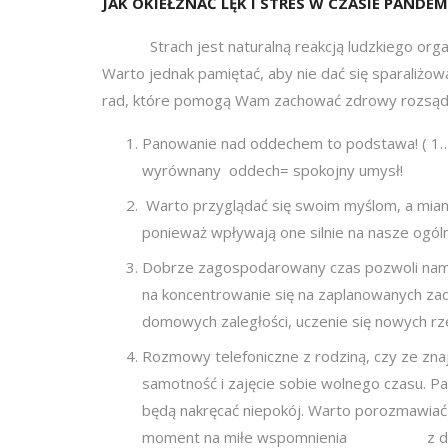
JAK OKIEŁZNAĆ LĘK I STRES W CZASIE PANDE
Strach jest naturalną reakcją ludzkiego organiz
Warto jednak pamiętać, aby nie dać się sparaliżo
rad, które pomogą Wam zachować zdrowy rozsądek
Panowanie nad oddechem to podstawa! ( 
wyrównany oddech= spokojny umysł!
Warto przyglądać się swoim myślom, a mian
ponieważ wpływają one silnie na nasze ogó
Dobrze zagospodarowany czas pozwoli 
na koncentrowanie się na zaplanowanych zad
domowych zaległości, uczenie się nowych rze
Rozmowy telefoniczne z rodziną, czy ze z
samotność i zajęcie sobie wolnego czasu. P
będą nakręcać niepokój. Warto porozmawiać 
moment na miłe wspomnienia z daw