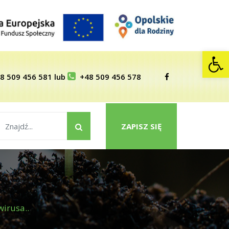
Op
8 509 456 581
lub
+48 509 456 578
ZAPISZ SIĘ
wirusa..