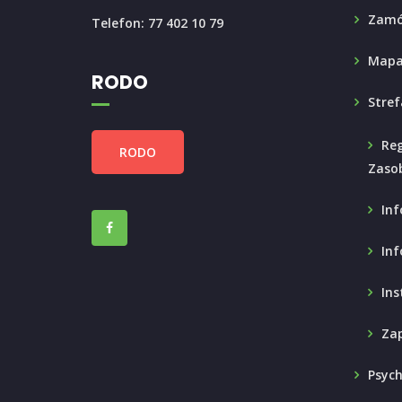
Zamó
Telefon: 77 402 10 79
Mapa
RODO
Stref
Reg
RODO
Zaso
Inf
Inf
Ins
Zap
Psyc