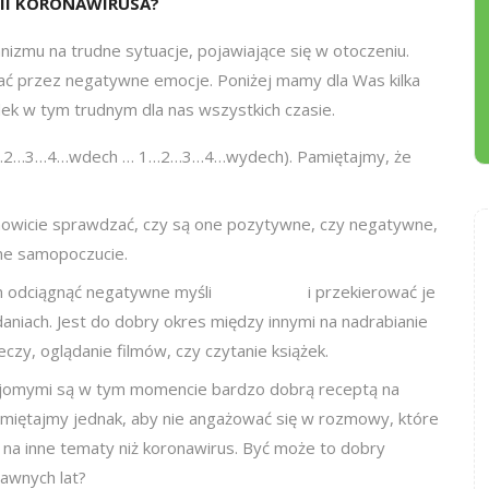
MII KORONAWIRUSA?
mu na trudne sytuacje, pojawiające się w otoczeniu.
wać przez negatywne emocje. Poniżej mamy dla Was kilka
 w tym trudnym dla nas wszystkich czasie.
1…2…3…4…wdech … 1…2…3…4…wydech). Pamiętajmy, że
owicie sprawdzać, czy są one pozytywne, czy negatywne,
lne samopoczucie.
nam odciągnąć negatywne myśli i przekierować je
aniach. Jest do dobry okres między innymi na nadrabianie
czy, oglądanie filmów, czy czytanie książek.
najomymi są w tym momencie bardzo dobrą receptą na
amiętajmy jednak, aby nie angażować się w rozmowy, które
na inne tematy niż koronawirus. Być może to dobry
nych lat?