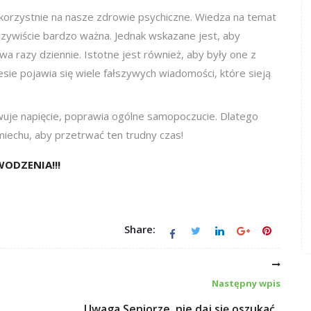
korzystnie na nasze zdrowie psychiczne. Wiedza na temat
 oczywiście bardzo ważna. Jednak wskazane jest, aby
dwa razy dziennie. Istotne jest również, aby były one z
ie pojawia się wiele fałszywych wiadomości, które sieją
wuje napięcie, poprawia ogólne samopoczucie. Dlatego
iechu, aby przetrwać ten trudny czas!
ODZENIA!!!
Share:
Następny wpis
Uwaga Seniorze, nie daj się oszukać..