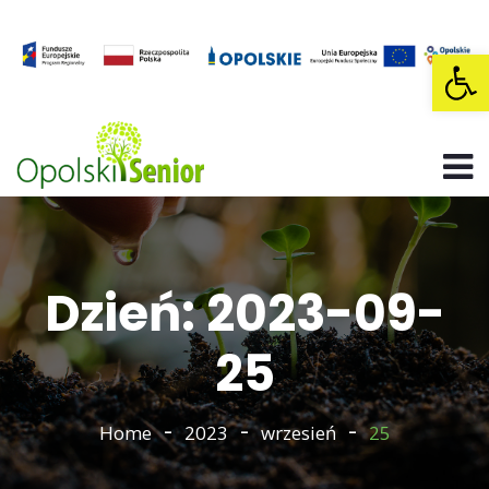
Op
Dzień: 2023-09-
25
Home
2023
wrzesień
25