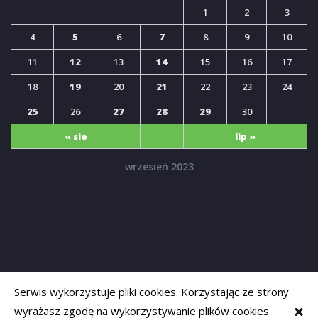
1
2
3
4
5
6
7
8
9
10
11
12
13
14
15
16
17
18
19
20
21
22
23
24
25
26
27
28
29
30
« sie
lip »
wrzesień 2023
Serwis wykorzystuje pliki cookies. Korzystając ze strony
wyrażasz zgodę na wykorzystywanie plików cookies.
Copyrights © 2019
Opolski Senior
. Powered by
adapt-systems