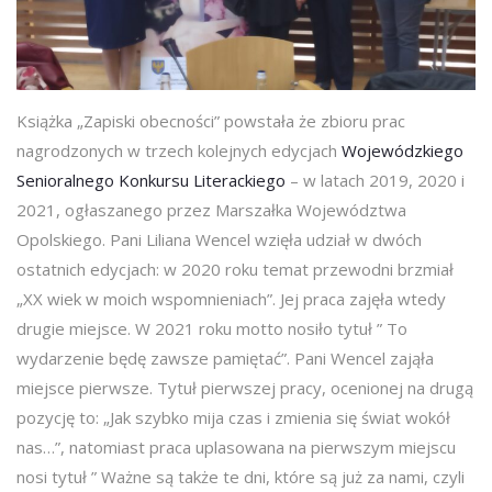
Książka „Zapiski obecności” powstała że zbioru prac
nagrodzonych w trzech kolejnych edycjach
Wojewódzkiego
Senioralnego Konkursu Literackiego
– w latach 2019, 2020 i
2021, ogłaszanego przez Marszałka Województwa
Opolskiego. Pani Liliana Wencel wzięła udział w dwóch
ostatnich edycjach: w 2020 roku temat przewodni brzmiał
„XX wiek w moich wspomnieniach”. Jej praca zajęła wtedy
drugie miejsce. W 2021 roku motto nosiło tytuł ” To
wydarzenie będę zawsze pamiętać”. Pani Wencel zająła
miejsce pierwsze. Tytuł pierwszej pracy, ocenionej na drugą
pozycję to: „Jak szybko mija czas i zmienia się świat wokół
nas…”, natomiast praca uplasowana na pierwszym miejscu
nosi tytuł ” Ważne są także te dni, które są już za nami, czyli