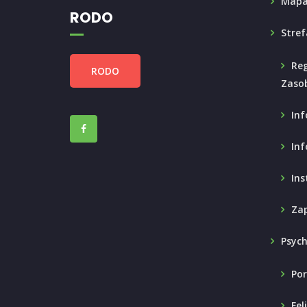
Mapa
RODO
Stref
Reg
RODO
Zaso
Inf
Inf
Ins
Zap
Psyc
Por
Fel