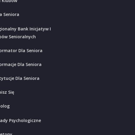
 Klubów
a Seniora
ionalny Bank Inicjatyw I
bów Senioralnych
ormator Dla Seniora
ormacje Dla Seniora
tytucje Dla Seniora
isz Się
holog
ady Psychologiczne
ietony