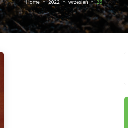
Home
2022
wrzesień
26