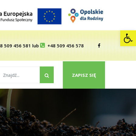
Op
8 509 456 581
lub
+48 509 456 578
ZAPISZ SIĘ