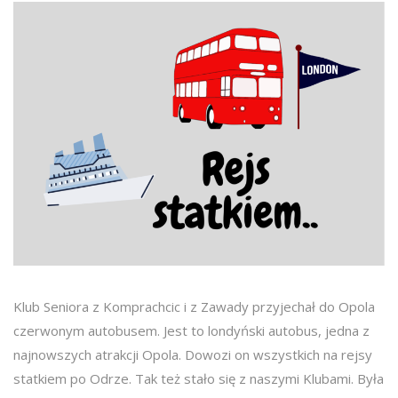
Klub Seniora z Komprachcic i z Zawady przyjechał do Opola
czerwonym autobusem. Jest to londyński autobus, jedna z
najnowszych atrakcji Opola. Dowozi on wszystkich na rejsy
statkiem po Odrze. Tak też stało się z naszymi Klubami. Była