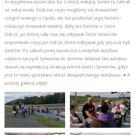
to wyjątkowa wycieczka, bo z okazji wakacji, Seniorzy zabrali
ze sobą wnuki. Podczas rejsu mogliśmy się dowiedzieć
czegoś nowego o Opolu, ale też posłuchać jego historii i
zobaczyć omawiane obiekty. Były też historie o rzece
Odrze, po której cały rejs się odbywał. Dużo Seniorów
wspominało rejsy po Odrze, które odbywali gdy jeszcze byli
dziećmi. Po zakończonej wycieczce Londyński Autobus
odwiózł naszych Seniorów do domów. Właśnie ten autobus
okazał się największą atrakcją wśród dzieci i Seniorów, gdyż
jest to mało spotykany obraz dwupiętrowego autobusu.. ♥ A
poniżej galeria zdjęć!