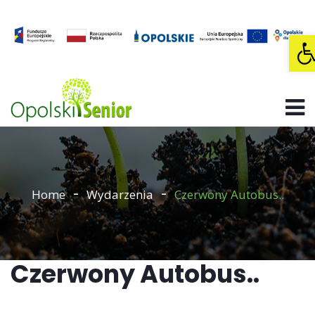
O
Home
Wydarzenia
Czerwony Autobus..
Czerwony Autobus..