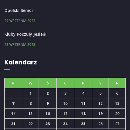
Opolski Senior..
29 WRZEŚNIA 2023
Kluby Poczuły Jesień!
28 WRZEŚNIA 2023
Kalendarz
P
W
Ś
C
P
S
N
1
2
3
4
5
6
7
8
9
10
11
12
13
14
15
16
17
18
19
20
21
22
23
24
25
26
27