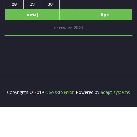
28
29
30
« maj
lip »
czerwiec 2021
Copyrights © 2019
Opolski Senior
. Powered by
adapt-systems