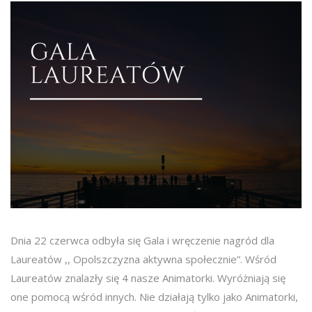
Dnia 22 czerwca odbyła się Gala i wręczenie nagród dla
Laureatów ,, Opolszczyzna aktywna społecznie”. Wśród
Laureatów znalazły się 4 nasze Animatorki. Wyróżniają się
one pomocą wśród innych. Nie działają tylko jako Animatorki,