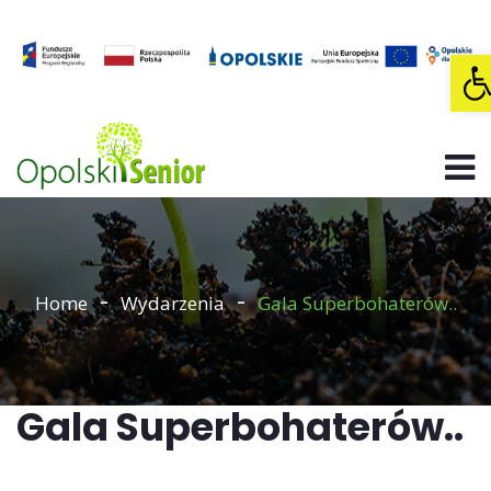
O
Home
Wydarzenia
Gala Superbohaterów..
Gala Superbohaterów..