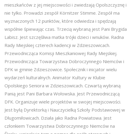
mieszkańców z jej miejscowości i zwiedzają Opolszczyznę i
nie tylko. Prowadzi zespół Körnitzer Stimme. Zespół ma
wyznaczonych 12 punktów, które odwiedza i spędzają
wspólnie śpiewając czas. Trzecią wybraną jest Pani Brygida
Labisz. Jest szczęśliwa matka trójki dzieci i wnuków. Radna
Rady Miejskiej czterech kadencji w Zdzieszowicach.
Przewodnicząca Komisji Mieszkaniowej Rady Miejskiej.
Przewodnicząca Towarzystwa Dobroczynnego Niemców i
DFK w gminie Zdzieszowice. Społecznik i inicjator wielu
wydarzeń kulturalnych. Animator Kultury w Klubie
Opolskiego Seniora w Zdzieszowicach. Czwartą wybraną
Panią jest Pani Barbara Wołowska. Jest Przewodniczącą
DFK. Organizuje wiele projektów w swojej miejscowości.
Jest byłą Dyrektorką i Nauczycielką Szkoły Podstawowej w
Długomiłowicach. Działa jako Radna Powiatowa. Jest
członkiem Towarzystwa Dobroczynnego Niemców na
Śląsku, wnioskuje tam o pomoc dla osób starszych i