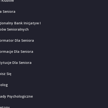
 Klubów
a Seniora
ionalny Bank Inicjatyw I
bów Senioralnych
ormator Dla Seniora
ormacje Dla Seniora
tytucje Dla Seniora
isz Się
holog
ady Psychologiczne
ietony