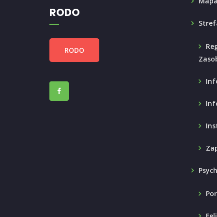
Mapa
RODO
Stref
Reg
RODO
Zaso
Inf
Inf
Ins
Zap
Psyc
Por
Fel