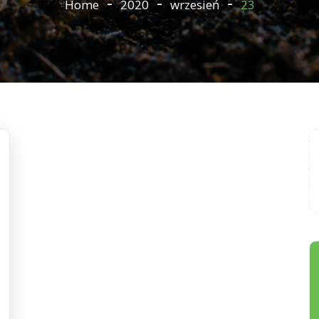
Home
2020
wrzesień
23