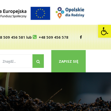
Op
8 509 456 581
lub
+48 509 456 578
ZAPISZ SIĘ