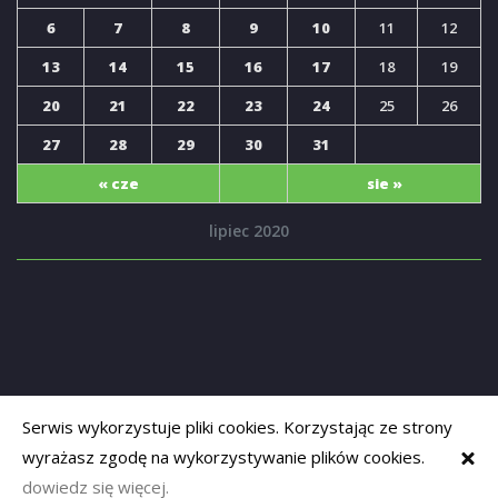
6
7
8
9
10
11
12
13
14
15
16
17
18
19
20
21
22
23
24
25
26
27
28
29
30
31
« cze
sie »
lipiec 2020
Serwis wykorzystuje pliki cookies. Korzystając ze strony
wyrażasz zgodę na wykorzystywanie plików cookies.
Copyrights © 2019
Opolski Senior
. Powered by
adapt-systems
dowiedz się więcej.