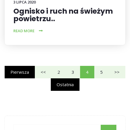
3 LIPCA 2020
Ognisko i ruch na świeżym
powietrzu..
READ MORE
Pierwsza
<<
2
3
4
5
>>
Ostatnia