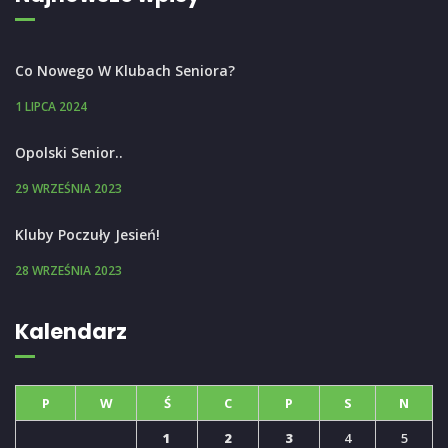
Co Nowego W Klubach Seniora?
1 LIPCA 2024
Opolski Senior..
29 WRZEŚNIA 2023
Kluby Poczuły Jesień!
28 WRZEŚNIA 2023
Kalendarz
P
W
Ś
C
P
S
N
1
2
3
4
5