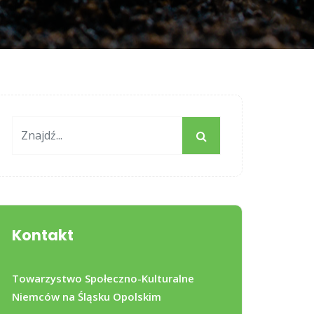
Kontakt
Towarzystwo Społeczno-Kulturalne
Niemców na Śląsku Opolskim