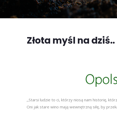
Złota myśl na dziś..
,,Starsi ludzie to ci, którzy niosą nam historię, kt
Oni jak stare wino mają wewnętrzną siłę, by prze