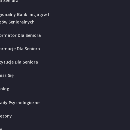
a Seniora
ionalny Bank Inicjatyw I
bów Senioralnych
ormator Dla Seniora
ormacje Dla Seniora
tytucje Dla Seniora
isz Się
holog
ady Psychologiczne
ietony
g