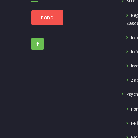
Stref
Reg
RODO
Zaso
Inf
Inf
Ins
Zap
Psyc
Por
Fel
Blo