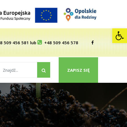
Op
8 509 456 581
lub
+48 509 456 578
ZAPISZ SIĘ