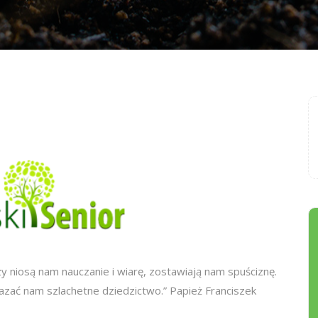
órzy niosą nam nauczanie i wiarę, zostawiają nam spuściznę.
kazać nam szlachetne dziedzictwo.” Papież Franciszek