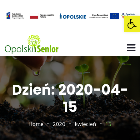
Op
Dzień: 2020-04-
15
Home
2020
kwiecień
15