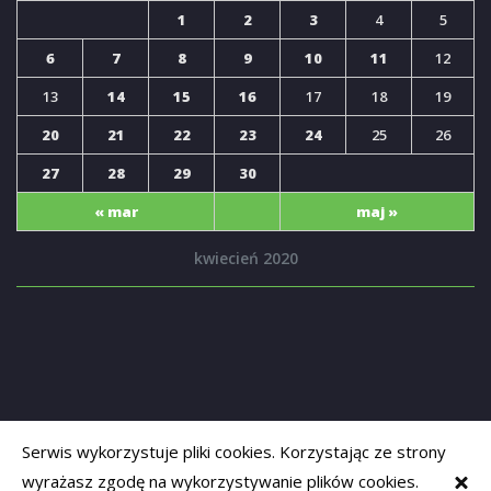
1
2
3
4
5
6
7
8
9
10
11
12
13
14
15
16
17
18
19
20
21
22
23
24
25
26
27
28
29
30
« mar
maj »
kwiecień 2020
Serwis wykorzystuje pliki cookies. Korzystając ze strony
wyrażasz zgodę na wykorzystywanie plików cookies.
Copyrights © 2019
Opolski Senior
. Powered by
adapt-systems