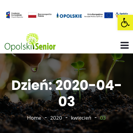
Op
Dzień: 2020-04-
03
Home
2020
kwiecień
03