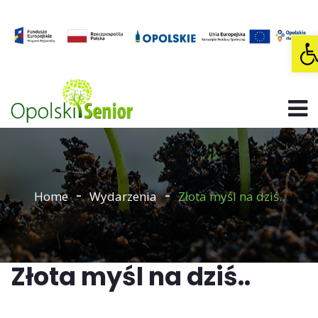
O
Home
Wydarzenia
Złota myśl na dziś..
Złota myśl na dziś..