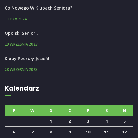
Co Nowego W Klubach Seniora?
1 LIPCA 2024
Opolski Senior..
29 WRZEŚNIA 2023
Kluby Poczuły Jesień!
28 WRZEŚNIA 2023
Kalendarz
P
W
Ś
C
P
S
N
1
2
3
4
5
6
7
8
9
10
11
12