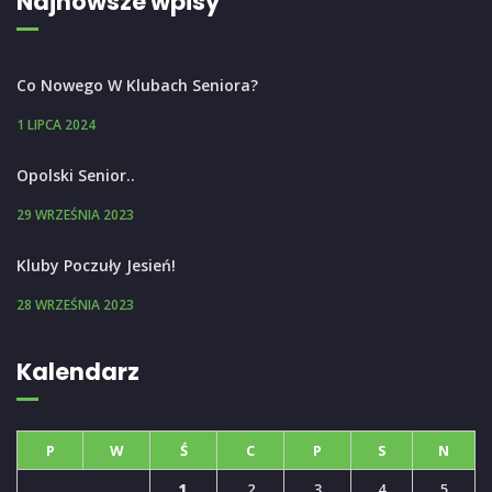
Najnowsze wpisy
Co Nowego W Klubach Seniora?
1 LIPCA 2024
Opolski Senior..
29 WRZEŚNIA 2023
Kluby Poczuły Jesień!
28 WRZEŚNIA 2023
Kalendarz
P
W
Ś
C
P
S
N
1
2
3
4
5